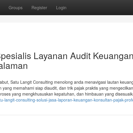
Groups
Register
Login
 Spesialis Layanan Audit Keuanga
galaman
but, Satu Langit Consulting menolong anda menavigasi lautan keuan
yang memahami siap diaudit, dan trik pajak praktis yang mengecilkan 
 proses yang mengkhususkan kepatuhan, dan himbauan yang disesuai
-langit-consulting-solusi-jasa-laporan-keuangan-konsultan-pajak-prof