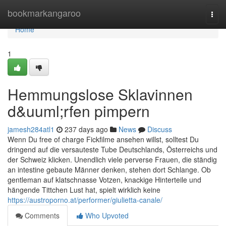
Home
bookmarkangaroo
Togg
navi
Home
1
Hemmungslose Sklavinnen
d&uuml;rfen pimpern
jamesh284atl1
237 days ago
News
Discuss
Wenn Du free of charge Fickfilme ansehen willst, solltest Du
dringend auf die versauteste Tube Deutschlands, Österreichs und
der Schweiz klicken. Unendlich viele perverse Frauen, die ständig
an intestine gebaute Männer denken, stehen dort Schlange. Ob
gentleman auf klatschnasse Votzen, knackige Hinterteile und
hängende Tittchen Lust hat, spielt wirklich keine
https://austroporno.at/performer/giulietta-canale/
Comments
Who Upvoted