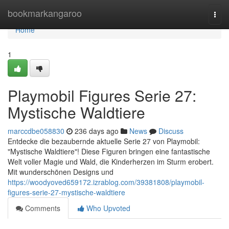
Home
bookmarkangaroo
Togg
navi
Home
1
Playmobil Figures Serie 27:
Mystische Waldtiere
marccdbe058830
236 days ago
News
Discuss
Entdecke die bezaubernde aktuelle Serie 27 von Playmobil:
"Mystische Waldtiere"! Diese Figuren bringen eine fantastische
Welt voller Magie und Wald, die Kinderherzen im Sturm erobert.
Mit wunderschönen Designs und
https://woodyoved659172.izrablog.com/39381808/playmobil-
figures-serie-27-mystische-waldtiere
Comments
Who Upvoted