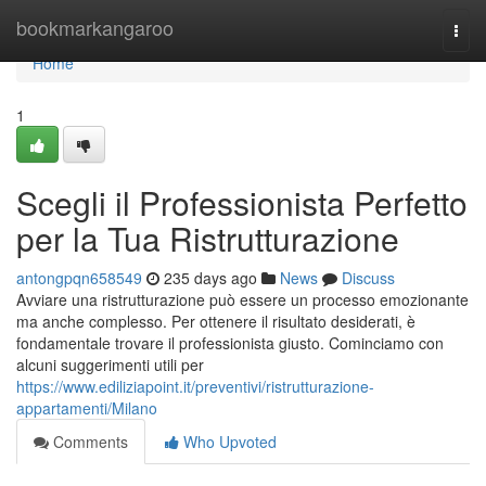
Home
bookmarkangaroo
Togg
navi
Home
1
Scegli il Professionista Perfetto
per la Tua Ristrutturazione
antongpqn658549
235 days ago
News
Discuss
Avviare una ristrutturazione può essere un processo emozionante
ma anche complesso. Per ottenere il risultato desiderati, è
fondamentale trovare il professionista giusto. Cominciamo con
alcuni suggerimenti utili per
https://www.ediliziapoint.it/preventivi/ristrutturazione-
appartamenti/Milano
Comments
Who Upvoted