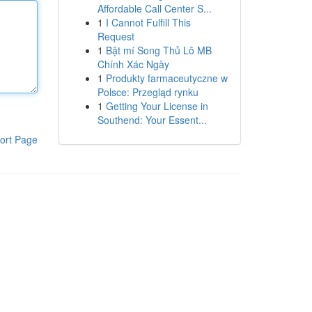
Affordable Call Center S...
1
I Cannot Fulfill This
Request
1
Bật mí Song Thủ Lô MB
Chính Xác Ngày
1
Produkty farmaceutyczne w
Polsce: Przegląd rynku
1
Getting Your License in
Southend: Your Essent...
ort Page