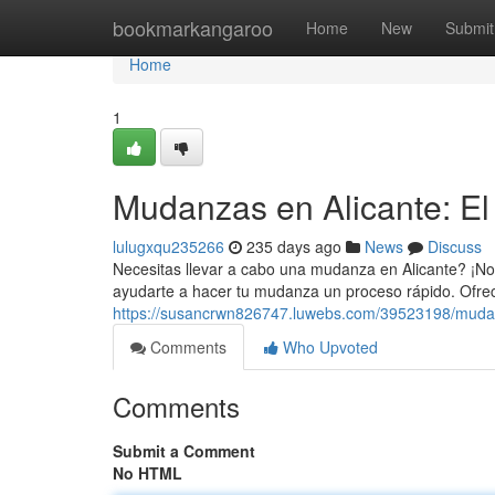
Home
bookmarkangaroo
Home
New
Submit
Home
1
Mudanzas en Alicante: El
lulugxqu235266
235 days ago
News
Discuss
Necesitas llevar a cabo una mudanza en Alicante? ¡No
ayudarte a hacer tu mudanza un proceso rápido. Ofr
https://susancrwn826747.luwebs.com/39523198/mudanz
Comments
Who Upvoted
Comments
Submit a Comment
No HTML