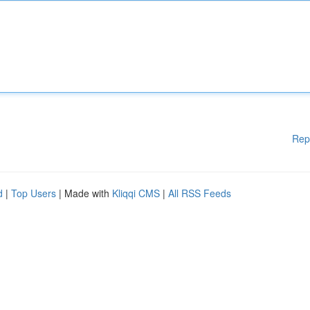
Rep
d
|
Top Users
| Made with
Kliqqi CMS
|
All RSS Feeds