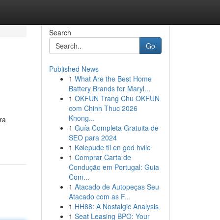
Search
Go
Published News
1
What Are the Best Home
Battery Brands for Maryl...
1
OKFUN Trang Chu OKFUN
com Chinh Thuc 2026
Khong...
ra
1
Guía Completa Gratuita de
SEO para 2024
1
Kølepude til en god hvile
1
Comprar Carta de
Condução em Portugal: Guia
Com...
1
Atacado de Autopeças Seu
Atacado com as F...
1
HH88: A Nostalgic Analysis
1
Seat Leasing BPO: Your