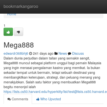
Home
bookmarkangaroo
Home
1
Mega888
edwardr368bhj6
241 days ago
News
Discuss
Dalam dunia perjudian dalam talian yang semakin sengit,
Mega888 muncul sebagai platform unggul bagi pemain Malaysia
yang ingin merasai pengalaman kasino yang memikat. Ia bukan
sekadar tempat untuk bermain, tetapi sebuah destinasi yang
membangkitkan keterujaan, strategi, dan peluang menang yang
menakjubkan. Salah satu faktor yang membuatkan Mega888
begitu menonjol ialah
https://lists.cs50.harvard.edu/hyperkitty/list/
test@lists.cs50.harvard.
Comments
Who Upvoted