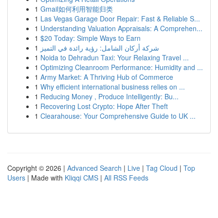
1
Gmail如何利用智能归类
1
Las Vegas Garage Door Repair: Fast & Reliable S...
1
Understanding Valuation Appraisals: A Comprehen...
1
$20 Today: Simple Ways to Earn
1
شركة أركان الشامل: رؤية رائدة في التميز
1
Noida to Dehradun Taxi: Your Relaxing Travel ...
1
Optimizing Cleanroom Performance: Humidity and ...
1
Army Market: A Thriving Hub of Commerce
1
Why efficient international business relies on ...
1
Reducing Money , Produce Intelligently: Bu...
1
Recovering Lost Crypto: Hope After Theft
1
Clearahouse: Your Comprehensive Guide to UK ...
Copyright © 2026 |
Advanced Search
|
Live
|
Tag Cloud
|
Top
Users
| Made with
Kliqqi CMS
|
All RSS Feeds