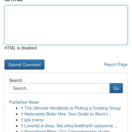
HTML is disabled
Report Page
Search
Go
Published News
1
The Ultimate Handbook to Picking a Cooking Group
1
Nationwide Boiler Hire: Your Guide to Short-t...
1
iptv maroc
1
Lovecký e-shop: Vaš zdroj kvalitných vybavenia ...
1
Specialized Bikes: Our Comprehensive Guide