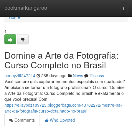
Home
bookmarkangaroo
Togg
navi
Home
1
Domine a Arte da Fotografia:
Curso Completo no Brasil
honeyztlt247214
265 days ago
News
Discuss
Você sempre quis capturar momentos especiais com qualidade?
Ambiciona se tornar um fotógrafo profissional? O curso "Domine
a Arte da Fotografia: Curso Completo no Brasil" é exatamente o
que você precisa! Com
https://ellaybdz189723.bloggerbags.com/43702272/mestre-na-
arte-da-fotografia-curso-detalhado-no-brasil
Comments
Who Upvoted