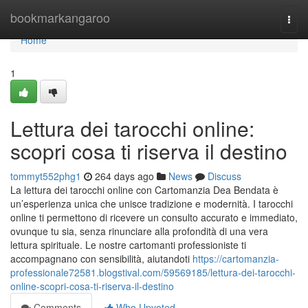
Home
bookmarkangaroo
Togg
navi
Home
1
Lettura dei tarocchi online:
scopri cosa ti riserva il destino
tommyt552phg1
264 days ago
News
Discuss
La lettura dei tarocchi online con Cartomanzia Dea Bendata è
un’esperienza unica che unisce tradizione e modernità. I tarocchi
online ti permettono di ricevere un consulto accurato e immediato,
ovunque tu sia, senza rinunciare alla profondità di una vera
lettura spirituale. Le nostre cartomanti professioniste ti
accompagnano con sensibilità, aiutandoti
https://cartomanzia-
professionale72581.blogstival.com/59569185/lettura-dei-tarocchi-
online-scopri-cosa-ti-riserva-il-destino
Comments
Who Upvoted