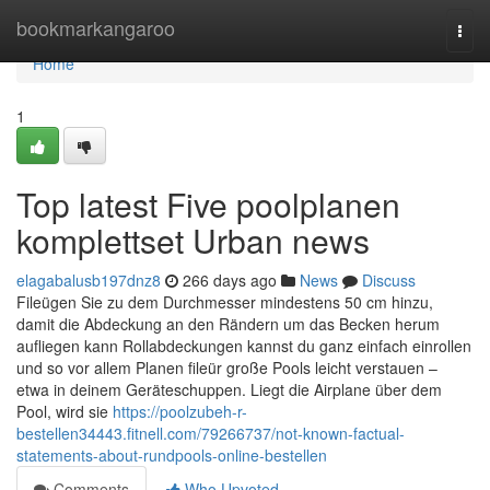
Home
bookmarkangaroo
Togg
navi
Home
1
Top latest Five poolplanen
komplettset Urban news
elagabalusb197dnz8
266 days ago
News
Discuss
Fileügen Sie zu dem Durchmesser mindestens 50 cm hinzu,
damit die Abdeckung an den Rändern um das Becken herum
aufliegen kann Rollabdeckungen kannst du ganz einfach einrollen
und so vor allem Planen fileür große Pools leicht verstauen –
etwa in deinem Geräteschuppen. Liegt die Airplane über dem
Pool, wird sie
https://poolzubeh-r-
bestellen34443.fitnell.com/79266737/not-known-factual-
statements-about-rundpools-online-bestellen
Comments
Who Upvoted