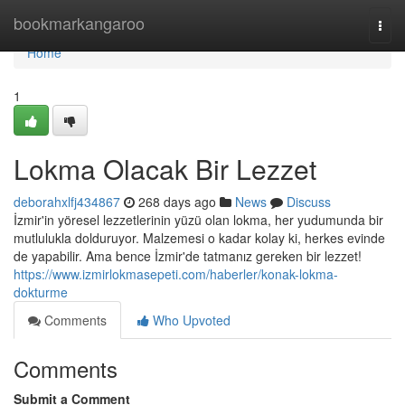
Home
bookmarkangaroo
Togg
navi
Home
1
Lokma Olacak Bir Lezzet
deborahxlfj434867
268 days ago
News
Discuss
İzmir'in yöresel lezzetlerinin yüzü olan lokma, her yudumunda bir
mutlulukla dolduruyor. Malzemesi o kadar kolay ki, herkes evinde
de yapabilir. Ama bence İzmir'de tatmanız gereken bir lezzet!
https://www.izmirlokmasepeti.com/haberler/konak-lokma-
dokturme
Comments
Who Upvoted
Comments
Submit a Comment