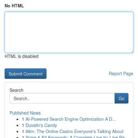
No HTML
HTML is disabled
Report Page
Search
Go
Published News
1
AI-Powered Search Engine Optimization A D...
1
Duvalin's Candy
1
88m: The Online Casino Everyone's Talking About
1
Spice & K2 Keywords: A Complete Line-by-Line Re...