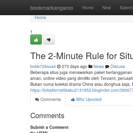
Home
bookmarkangaroo
Home
New
Submit
Home
1
The 2-Minute Rule for Sit
bobb726sxa4
273 days ago
News
Discuss
Beberapa situs juga menawarkan paket berlangganan a
aman. online video yang dimiliki oleh Tencent, perus
Bukan cuma koleksi drama China atau donghua saja, fi
https://linkalternatifsaku2131852.bloginder.com/3906
Comments
Who Upvoted
Comments
Submit a Comment