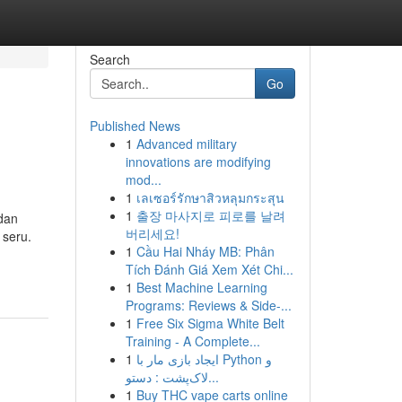
Search
Go
Published News
1
Advanced military
innovations are modifying
mod...
1
เลเซอร์รักษาสิวหลุมกระสุน
1
출장 마사지로 피로를 날려
dan
버리세요!
 seru.
1
Cầu Hai Nháy MB: Phân
Tích Đánh Giá Xem Xét Chi...
1
Best Machine Learning
Programs: Reviews & Side-...
1
Free Six Sigma White Belt
Training - A Complete...
1
ایجاد بازی مار با Python و
لاک‌پشت : دستو...
1
Buy THC vape carts online