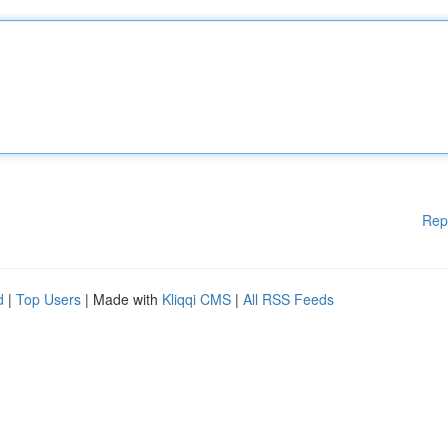
Rep
d
|
Top Users
| Made with
Kliqqi CMS
|
All RSS Feeds