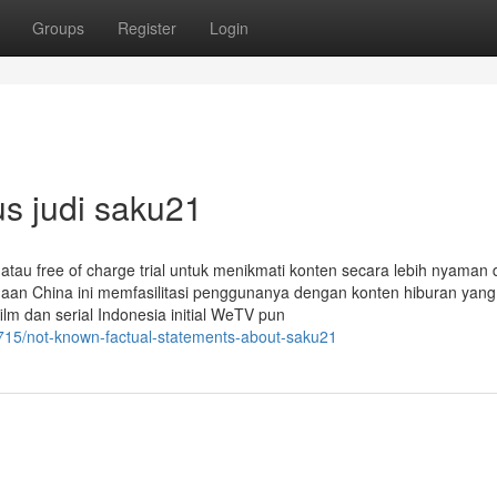
Groups
Register
Login
us judi saku21
tau free of charge trial untuk menikmati konten secara lebih nyaman 
ahaan China ini memfasilitasi penggunanya dengan konten hiburan yang
lm dan serial Indonesia initial WeTV pun
7715/not-known-factual-statements-about-saku21