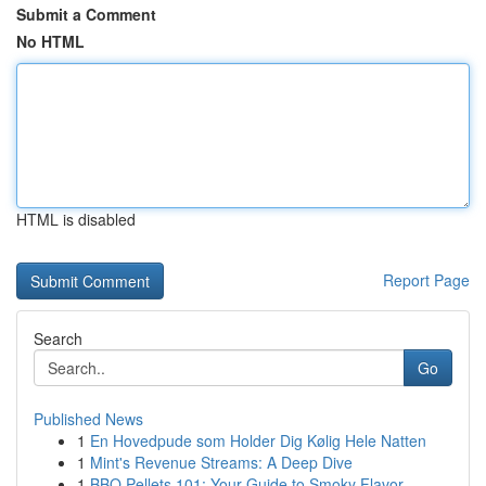
Submit a Comment
No HTML
HTML is disabled
Report Page
Search
Go
Published News
1
En Hovedpude som Holder Dig Kølig Hele Natten
1
Mint's Revenue Streams: A Deep Dive
1
BBQ Pellets 101: Your Guide to Smoky Flavor