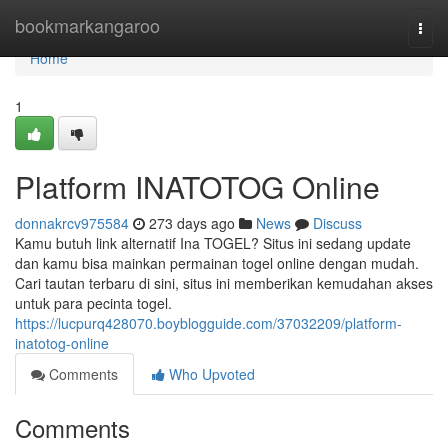
Home
bookmarkangaroo
Togg
navi
Home
1
Platform INATOTOG Online
donnakrcv975584
273 days ago
News
Discuss
Kamu butuh link alternatif Ina TOGEL? Situs ini sedang update
dan kamu bisa mainkan permainan togel online dengan mudah.
Cari tautan terbaru di sini, situs ini memberikan kemudahan akses
untuk para pecinta togel.
https://lucpurq428070.boyblogguide.com/37032209/platform-
inatotog-online
Comments
Who Upvoted
Comments