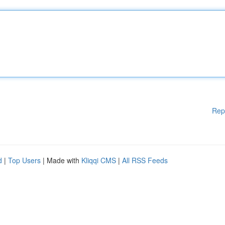
Rep
d
|
Top Users
| Made with
Kliqqi CMS
|
All RSS Feeds