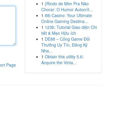
1
{Rindo de Mim Pra Não
Chorar: O Humor Autocrít...
1
88i Casino: Your Ultimate
Online Gaming Destina...
1
123b: Tutorial Giao diện Chi
tiết & Mẹo Hữu ích
1
DE88 – Cổng Game Đổi
Thưởng Uy Tín, Đăng Ký
Nha...
1
Obtain this utility 5.6:
Acquire the Vinta...
ort Page