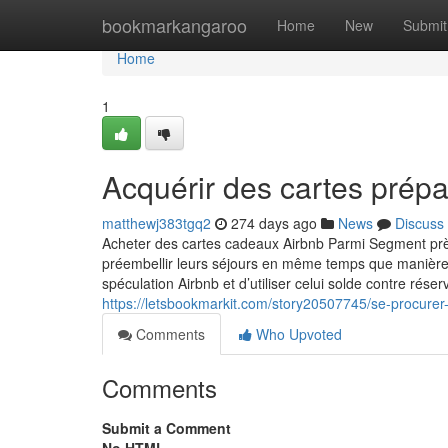
Home
bookmarkangaroo
Home
New
Submit
Home
1
Acquérir des cartes prép
matthewj383tgq2
274 days ago
News
Discuss
Acheter des cartes cadeaux Airbnb Parmi Segment près
préembellir leurs séjours en même temps que manière 
spéculation Airbnb et d’utiliser celui solde contre ré
https://letsbookmarkit.com/story20507745/se-procurer
Comments
Who Upvoted
Comments
Submit a Comment