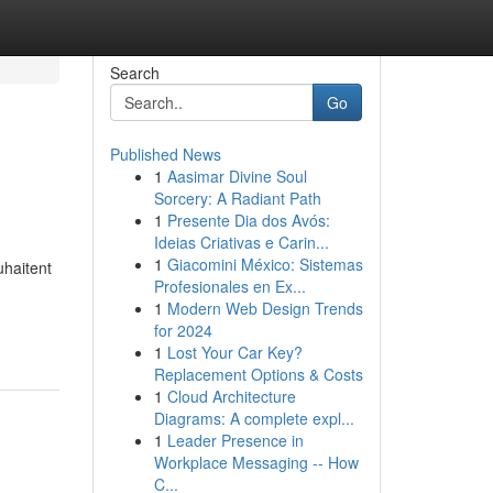
Search
Go
Published News
1
Aasimar Divine Soul
Sorcery: A Radiant Path
1
Presente Dia dos Avós:
Ideias Criativas e Carin...
1
Giacomini México: Sistemas
uhaitent
Profesionales en Ex...
1
Modern Web Design Trends
for 2024
1
Lost Your Car Key?
Replacement Options & Costs
1
Cloud Architecture
Diagrams: A complete expl...
1
Leader Presence in
Workplace Messaging -- How
C...