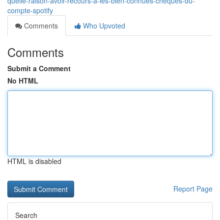
quelle-raison-avoir-recours-à-les-bien-connues-chèques-du-
compte-spotify
Comments
Who Upvoted
Comments
Submit a Comment
No HTML
HTML is disabled
Report Page
Search