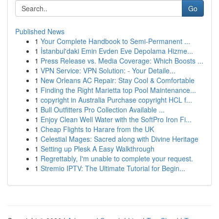
Go
Published News
1
Your Complete Handbook to Semi-Permanent ...
1
İstanbul'daki Emin Evden Eve Depolama Hizme...
1
Press Release vs. Media Coverage: Which Boosts ...
1
VPN Service: VPN Solution: - Your Detaile...
1
New Orleans AC Repair: Stay Cool & Comfortable
1
Finding the Right Marietta top Pool Maintenance...
1
copyright in Australia Purchase copyright HCL f...
1
Bull Outfitters Pro Collection Available ...
1
Enjoy Clean Well Water with the SoftPro Iron Fi...
1
Cheap Flights to Harare from the UK
1
Celestial Mages: Sacred along with Divine Heritage
1
Setting up Plesk A Easy Walkthrough
1
Regrettably, I'm unable to complete your request.
1
Stremio IPTV: The Ultimate Tutorial for Begin...