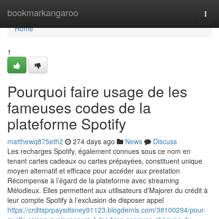
Home
bookmarkangaroo
Togg
navi
Home
1
Pourquoi faire usage de les
fameuses codes de la
plateforme Spotify
matthewq875eth2
274 days ago
News
Discuss
Les recharges Spotify, également connues sous ce nom en
tenant cartes cadeaux ou cartes prépayées, constituent unique
moyen alternatif et efficace pour accéder aux prestation
Récompense à l’égard de la plateforme avec streaming
Mélodieux. Elles permettent aux utilisateurs d’Majorer du crédit à
leur compte Spotify à l’exclusion de disposer appel
https://crditsprpaysdisney91123.blogdemls.com/38100294/pour-