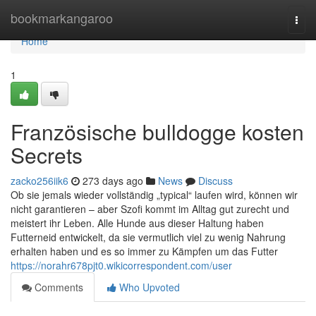
Home
bookmarkangaroo
Togg
navi
Home
1
Französische bulldogge kosten
Secrets
zacko256iik6
273 days ago
News
Discuss
Ob sie jemals wieder vollständig „typical“ laufen wird, können wir
nicht garantieren – aber Szofi kommt im Alltag gut zurecht und
meistert ihr Leben. Alle Hunde aus dieser Haltung haben
Futterneid entwickelt, da sie vermutlich viel zu wenig Nahrung
erhalten haben und es so immer zu Kämpfen um das Futter
https://norahr678pjt0.wikicorrespondent.com/user
Comments
Who Upvoted