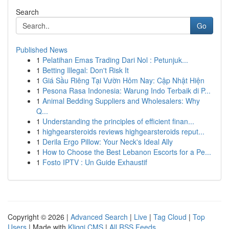
Search
Go
Published News
1
Pelatihan Emas Trading Dari Nol : Petunjuk...
1
Betting Illegal: Don't Risk It
1
Giá Sầu Riêng Tại Vườn Hôm Nay: Cập Nhật Hiện
1
Pesona Rasa Indonesia: Warung Indo Terbaik di P...
1
Animal Bedding Suppliers and Wholesalers: Why
Q...
1
Understanding the principles of efficient finan...
1
highgearsteroids reviews highgearsteroids reput...
1
Derila Ergo Pillow: Your Neck's Ideal Ally
1
How to Choose the Best Lebanon Escorts for a Pe...
1
Fosto IPTV : Un Guide Exhaustif
Copyright © 2026 |
Advanced Search
|
Live
|
Tag Cloud
|
Top
Users
| Made with
Kliqqi CMS
|
All RSS Feeds