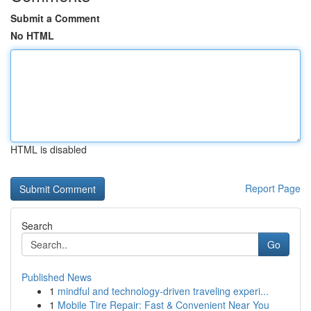
Submit a Comment
No HTML
HTML is disabled
Report Page
Search
Go
Published News
1
mindful and technology-driven traveling experi...
1
Mobile Tire Repair: Fast & Convenient Near You