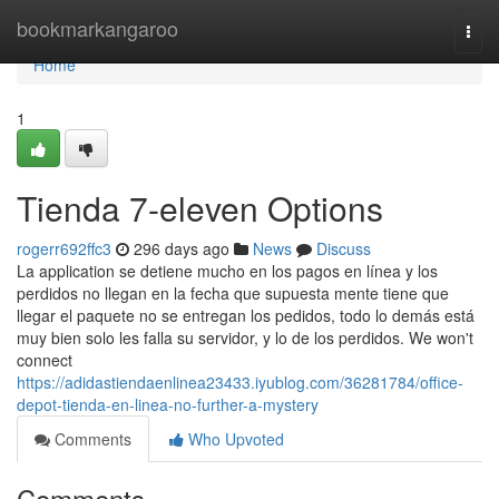
Home
bookmarkangaroo
Togg
navi
Home
1
Tienda 7-eleven Options
rogerr692ffc3
296 days ago
News
Discuss
La application se detiene mucho en los pagos en línea y los
perdidos no llegan en la fecha que supuesta mente tiene que
llegar el paquete no se entregan los pedidos, todo lo demás está
muy bien solo les falla su servidor, y lo de los perdidos. We won't
connect
https://adidastiendaenlinea23433.iyublog.com/36281784/office-
depot-tienda-en-linea-no-further-a-mystery
Comments
Who Upvoted
Comments