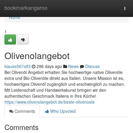
Home
bookmarkangaroo
Togg
navi
Home
1
Olivenolangebot
klause567olf3
296 days ago
News
Discuss
Bei Olivenöl Angebot erhalten Sie hochwertige native Olivenöle
extra und Bio-Olivenöle direkt aus Italien. Unsere Mission ist es,
hochwertiges Olivenöl zugänglich und erschwinglich zu machen.
Mit Leidenschaft und Handwerkskunst bringen wir den
authentischen Geschmack Italiens in Ihre Küche!
https://www.olivenolangebot.de/beste-olivenoele
Comments
Who Upvoted
Comments