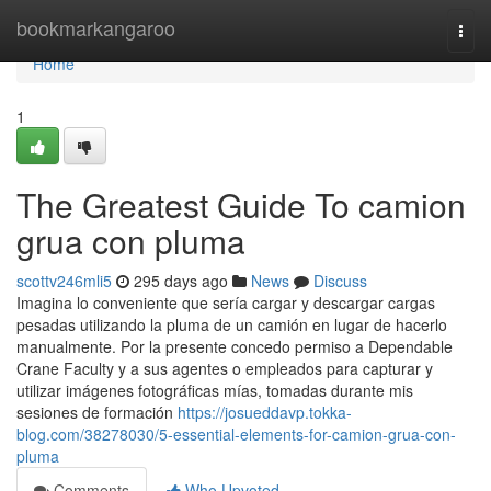
Home
bookmarkangaroo
Togg
navi
Home
1
The Greatest Guide To camion
grua con pluma
scottv246mli5
295 days ago
News
Discuss
Imagina lo conveniente que sería cargar y descargar cargas
pesadas utilizando la pluma de un camión en lugar de hacerlo
manualmente. Por la presente concedo permiso a Dependable
Crane Faculty y a sus agentes o empleados para capturar y
utilizar imágenes fotográficas mías, tomadas durante mis
sesiones de formación
https://josueddavp.tokka-
blog.com/38278030/5-essential-elements-for-camion-grua-con-
pluma
Comments
Who Upvoted