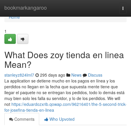
Home
bookmarkangaroo
Togg
navi
Home
1
What Does zoy tienda en linea
Mean?
stanleyz824lml7
295 days ago
News
Discuss
La application se detiene mucho en los pagos en línea y los
perdidos no llegan en la fecha que supuesta mente tiene que
llegar el paquete no se entregan los pedidos, todo lo demás está
muy bien solo les falla su servidor, y lo de los perdidos. We will
not
https://eduardozxrib.qowap.com/96216401/the-5-second-trick-
for-josefina-tienda-en-linea
Comments
Who Upvoted