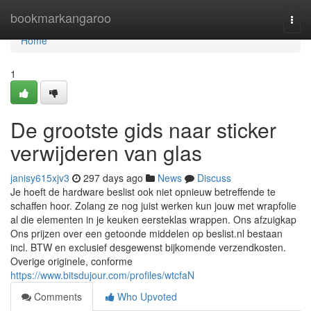
Home
bookmarkangaroo
Togg
navi
Home
1
De grootste gids naar sticker
verwijderen van glas
janisy615xjv3
297 days ago
News
Discuss
Je hoeft de hardware beslist ook niet opnieuw betreffende te
schaffen hoor. Zolang ze nog juist werken kun jouw met wrapfolie
al die elementen in je keuken eersteklas wrappen. Ons afzuigkap
Ons prijzen over een getoonde middelen op beslist.nl bestaan
incl. BTW en exclusief desgewenst bijkomende verzendkosten.
Overige originele, conforme
https://www.bitsdujour.com/profiles/wtcfaN
Comments
Who Upvoted