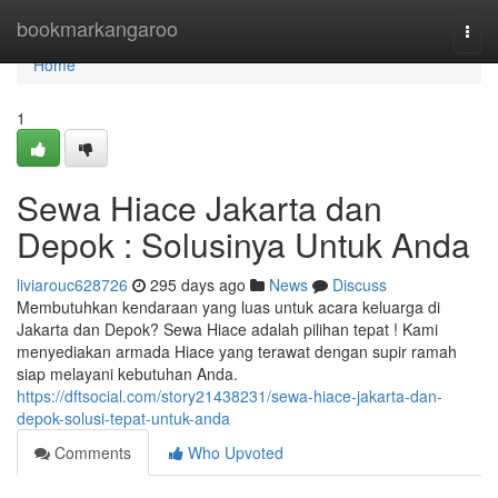
Home
bookmarkangaroo
Togg
navi
Home
1
Sewa Hiace Jakarta dan
Depok : Solusinya Untuk Anda
liviarouc628726
295 days ago
News
Discuss
Membutuhkan kendaraan yang luas untuk acara keluarga di
Jakarta dan Depok? Sewa Hiace adalah pilihan tepat ! Kami
menyediakan armada Hiace yang terawat dengan supir ramah
siap melayani kebutuhan Anda.
https://dftsocial.com/story21438231/sewa-hiace-jakarta-dan-
depok-solusi-tepat-untuk-anda
Comments
Who Upvoted