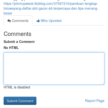
https://johnnyywsok.tkzblog.com/37597210/panduan-lengkap-
totowayang-daftar-slot-gacor-4d-terpercaya-dan-tips-menang-
besar
Comments
Who Upvoted
Comments
Submit a Comment
No HTML
HTML is disabled
Report Page