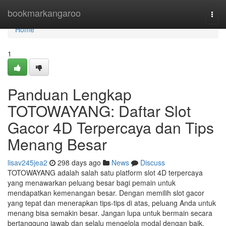
Home
bookmarkangaroo
Togg
navi
Home
1
Panduan Lengkap
TOTOWAYANG: Daftar Slot
Gacor 4D Terpercaya dan Tips
Menang Besar
lisav245jea2
298 days ago
News
Discuss
TOTOWAYANG adalah salah satu platform slot 4D terpercaya
yang menawarkan peluang besar bagi pemain untuk
mendapatkan kemenangan besar. Dengan memilih slot gacor
yang tepat dan menerapkan tips-tips di atas, peluang Anda untuk
menang bisa semakin besar. Jangan lupa untuk bermain secara
bertanggung jawab dan selalu mengelola modal dengan baik.