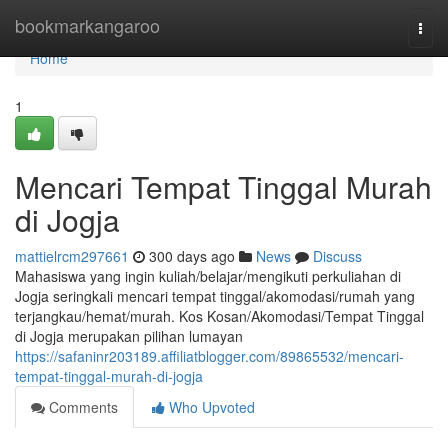
Home
bookmarkangaroo
Togg
navi
Home
1
Mencari Tempat Tinggal Murah
di Jogja
mattielrcm297661
300 days ago
News
Discuss
Mahasiswa yang ingin kuliah/belajar/mengikuti perkuliahan di
Jogja seringkali mencari tempat tinggal/akomodasi/rumah yang
terjangkau/hemat/murah. Kos Kosan/Akomodasi/Tempat Tinggal
di Jogja merupakan pilihan lumayan
https://safaninr203189.affiliatblogger.com/89865532/mencari-
tempat-tinggal-murah-di-jogja
Comments
Who Upvoted