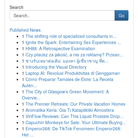
Search
Go
Published News
1
The shifting role of specialized consultants in...
1
Ignite the Spark: Entertaining Sex Experiences ...
1
HH88: A Retrospective Examination
1
Czy płacisz za jakość, a nie za reklamę? Przean...
1
ช่างรับเหมาต่อเติม: มองหา ผู้เชี่ยวชาญ ที่ด...
1
Introducing the Visual Directory
1
Laptop AI: Revolusi Produktivitas di Genggaman
1
Cómo Preparar Tamales de Elote: La Receta
Autén...
1
The City of Glasgow's Green Movement: A
Overvie...
1
The Premier Retreats: Our Private Vacation Homes
1
Aromatika Keria: Gia Ti Katapliktiki Atmosfera
1
ViriFlow Reviews: Can This Liquid Prostate Drop...
1
Capuchin Monkeys for Sale: Your Ultimate Buying...
1
Emperor268: De TikTok Fenomeen Emperor268:
Het ...