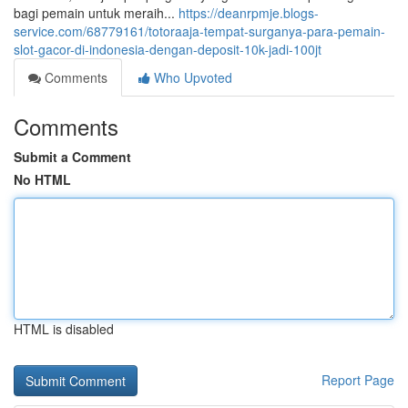
bagi pemain untuk meraih...
https://deanrpmje.blogs-
service.com/68779161/totoraaja-tempat-surganya-para-pemain-
slot-gacor-di-indonesia-dengan-deposit-10k-jadi-100jt
Comments
Who Upvoted
Comments
Submit a Comment
No HTML
HTML is disabled
Report Page