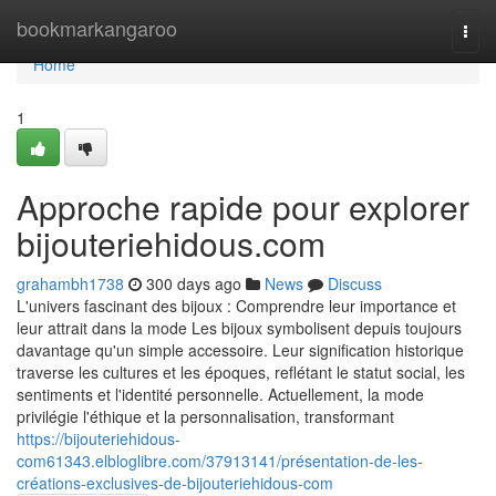
Home
bookmarkangaroo
Togg
navi
Home
1
Approche rapide pour explorer
bijouteriehidous.com
grahambh1738
300 days ago
News
Discuss
L'univers fascinant des bijoux : Comprendre leur importance et
leur attrait dans la mode Les bijoux symbolisent depuis toujours
davantage qu'un simple accessoire. Leur signification historique
traverse les cultures et les époques, reflétant le statut social, les
sentiments et l'identité personnelle. Actuellement, la mode
privilégie l'éthique et la personnalisation, transformant
https://bijouteriehidous-
com61343.elbloglibre.com/37913141/présentation-de-les-
créations-exclusives-de-bijouteriehidous-com