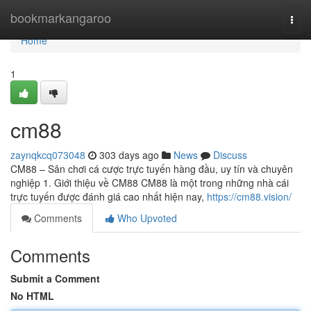
Home
bookmarkangaroo
Togg
navi
Home
1
cm88
zaynqkcq073048
303 days ago
News
Discuss
CM88 – Sân chơi cá cược trực tuyến hàng đầu, uy tín và chuyên
nghiệp 1. Giới thiệu về CM88 CM88 là một trong những nhà cái
trực tuyến được đánh giá cao nhất hiện nay,
https://cm88.vision/
Comments
Who Upvoted
Comments
Submit a Comment
No HTML