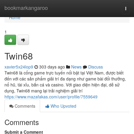
Home
bookmarkangaroo
Togg
navi
Home
1
Twin68
xavier5x24lop9
303 days ago
News
Discuss
Twin68 là cổng game trực tuyến nổi bật tại Việt Nam, được biết
đến với các sản phẩm giải trí đa dạng như game bài đổi thưởng,
nổ hũ, tài xỉu, bắn cá và casino. Với giao diện hiện đại, dễ sử
dụng, Twin68 mang lại trải nghiệm giải trí
https://www.mazafakas.com/user/profile/7559649
Comments
Who Upvoted
Comments
Submit a Comment