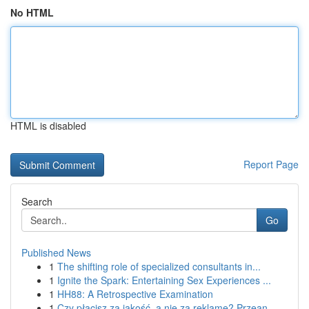
No HTML
HTML is disabled
Report Page
Search
Go
Published News
1
The shifting role of specialized consultants in...
1
Ignite the Spark: Entertaining Sex Experiences ...
1
HH88: A Retrospective Examination
1
Czy płacisz za jakość, a nie za reklamę? Przean...