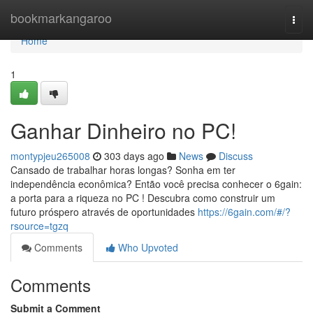
Home
bookmarkangaroo
Togg
navi
Home
1
Ganhar Dinheiro no PC!
montypjeu265008
303 days ago
News
Discuss
Cansado de trabalhar horas longas? Sonha em ter
independência econômica? Então você precisa conhecer o 6gain:
a porta para a riqueza no PC ! Descubra como construir um
futuro próspero através de oportunidades
https://6gain.com/#/?
rsource=tgzq
Comments
Who Upvoted
Comments
Submit a Comment