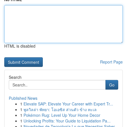
HTML is disabled
Report Page
Search
Go
Published News
1
Elevate SAP: Elevate Your Career with Expert Tr...
1
พูลวิลล่า พัทยา: โอเอซิส ส่วนตัว ข้าง ทะเล
1
Pokémon Rug: Level Up Your Home Decor
1
Unlocking Profits: Your Guide to Liquidation Pa...
1
Novedades de Tecnología Lo que Necesitas Saber