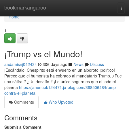
Home
bookmarkangaroo
Togg
navi
Home
1
¡Trump vs el Mundo!
aadamisnj042434
306 days ago
News
Discuss
¡Escándalo! Chespirito está envuelto en un alboroto ¡político!
Parece que el humorista ha cobrado al mandatario Trump. ¿Fue
una sátira ? ¿Un desafío ? ¡Lo único seguro es que el todo el
planeta
https://janenuok124471.ja-blog.com/36850648/trump-
contra-el-planeta
Comments
Who Upvoted
Comments
Submit a Comment