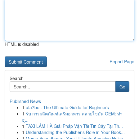
HTML is disabled
Report Page
Search
Go
Published News
1
ufa7bet: The Ultimate Guide for Beginners
1
รับ การผลิตภัณฑ์เสริมอาหาร สลายไขมัน OEM: ทำ
ธุ...
1
TAXI LÂM HÀ Giải Pháp Vận Tải Tin Cậy Tại Th...
1
Understanding the Publisher's Role in Your Book...
1
Meme Soundboard: Your Ultimate Amusing Noise