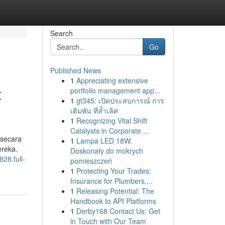
Search
Go
Published News
1
Appreciating extensive
t
portfolio management app...
1
gt345: เปิดประสบการณ์ การ
เดิมพัน ที่ล้ำเลิศ
1
Recognizing Vital Shift
Catalysts in Corporate ...
 secara
1
Lampa LED 18W:
ereka.
Doskonały do mokrych
828.full-
pomieszczeń
1
Protecting Your Trades:
Insurance for Plumbers,...
1
Releasing Potential: The
Handbook to API Platforms
1
Derby168 Contact Us: Get
in Touch with Our Team