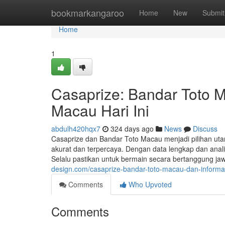
Home
bookmarkangaroo
Home
New
Submit
Home
1
Casaprize: Bandar Toto M
Macau Hari Ini
abdulh420hqx7
324 days ago
News
Discuss
Casaprize dan Bandar Toto Macau menjadi pilihan utama
akurat dan terpercaya. Dengan data lengkap dan anal
Selalu pastikan untuk bermain secara bertanggung ja
design.com/casaprize-bandar-toto-macau-dan-informasi
Comments
Who Upvoted
Comments