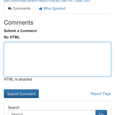
dan-informasi-terkini-result-macau-hari-ini-72687293
Comments
Who Upvoted
Comments
Submit a Comment
No HTML
HTML is disabled
Report Page
Search
Go