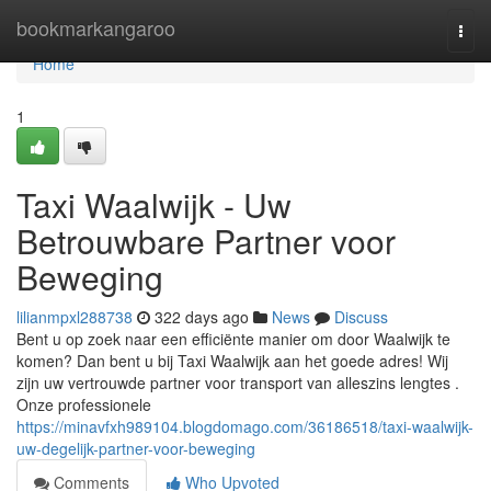
Home
bookmarkangaroo
Togg
navi
Home
1
Taxi Waalwijk - Uw
Betrouwbare Partner voor
Beweging
lilianmpxl288738
322 days ago
News
Discuss
Bent u op zoek naar een efficiënte manier om door Waalwijk te
komen? Dan bent u bij Taxi Waalwijk aan het goede adres! Wij
zijn uw vertrouwde partner voor transport van alleszins lengtes .
Onze professionele
https://minavfxh989104.blogdomago.com/36186518/taxi-waalwijk-
uw-degelijk-partner-voor-beweging
Comments
Who Upvoted