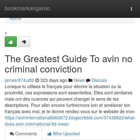
Home
bookmarkangaroo
Togg
navi
Home
1
The Greatest Guide To avin no
criminal conviction
jamesr874udl2
323 days ago
News
Discuss
Lorsque tu utilises le français pour décrire la situation ou la
proximité, ces expressions sont essentielles. Elles sont similaires
mais ont des nuances qui peuvent changer le sens de tes
descriptions. Pour aller encore furthermore loin et améliorer ton
français avec moi, je te donne rendez-vous sur le website de mon
https://avininternationalltd60672.blogscribble.com/37438822/what-
does-avin-international-ltd-mean
Comments
Who Upvoted