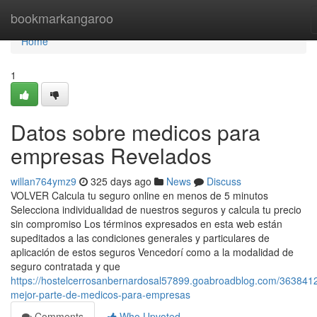
Home
bookmarkangaroo
Home
1
Datos sobre medicos para
empresas Revelados
willan764ymz9
325 days ago
News
Discuss
VOLVER Calcula tu seguro online en menos de 5 minutos
Selecciona individualidad de nuestros seguros y calcula tu precio
sin compromiso Los términos expresados en esta web están
supeditados a las condiciones generales y particulares de
aplicación de estos seguros Vencedorí como a la modalidad de
seguro contratada y que
https://hostelcerrosanbernardosal57899.goabroadblog.com/3638412
mejor-parte-de-medicos-para-empresas
Comments
Who Upvoted