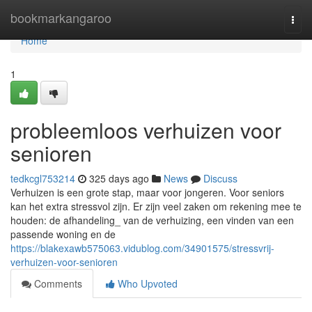
Home
bookmarkangaroo
Togg
navi
Home
1
probleemloos verhuizen voor
senioren
tedkcgl753214
325 days ago
News
Discuss
Verhuizen is een grote stap, maar voor jongeren. Voor seniors
kan het extra stressvol zijn. Er zijn veel zaken om rekening mee te
houden: de afhandeling_ van de verhuizing, een vinden van een
passende woning en de
https://blakexawb575063.vidublog.com/34901575/stressvrij-
verhuizen-voor-senioren
Comments
Who Upvoted