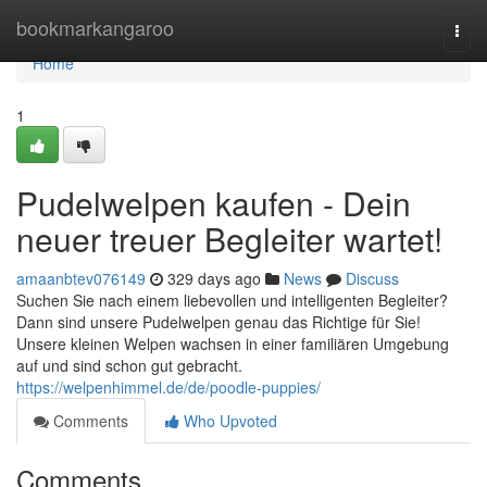
Home
bookmarkangaroo
Togg
navi
Home
1
Pudelwelpen kaufen - Dein
neuer treuer Begleiter wartet!
amaanbtev076149
329 days ago
News
Discuss
Suchen Sie nach einem liebevollen und intelligenten Begleiter?
Dann sind unsere Pudelwelpen genau das Richtige für Sie!
Unsere kleinen Welpen wachsen in einer familiären Umgebung
auf und sind schon gut gebracht.
https://welpenhimmel.de/de/poodle-puppies/
Comments
Who Upvoted
Comments