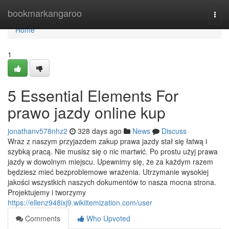
Home
bookmarkangaroo
Togg
navi
Home
1
5 Essential Elements For
prawo jazdy online kup
jonathanv578nhz2
328 days ago
News
Discuss
Wraz z naszym przyjazdem zakup prawa jazdy stał się łatwą i
szybką pracą. Nie musisz się o nic martwić. Po prostu użyj prawa
jazdy w dowolnym miejscu. Upewnimy się, że za każdym razem
będziesz mieć bezproblemowe wrażenia. Utrzymanie wysokiej
jakości wszystkich naszych dokumentów to nasza mocna strona.
Projektujemy i tworzymy
https://ellenz948ixj9.wikiitemization.com/user
Comments
Who Upvoted