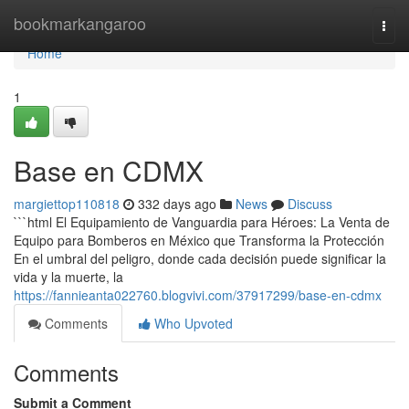
Home
bookmarkangaroo
Togg
navi
Home
1
Base en CDMX
margiettop110818
332 days ago
News
Discuss
```html El Equipamiento de Vanguardia para Héroes: La Venta de
Equipo para Bomberos en México que Transforma la Protección
En el umbral del peligro, donde cada decisión puede significar la
vida y la muerte, la
https://fannieanta022760.blogvivi.com/37917299/base-en-cdmx
Comments
Who Upvoted
Comments
Submit a Comment