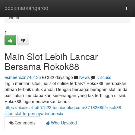
Home
bookmarkangaroo
Togg
navi
Home
1
Main Slot Lebih Lancar
Bersama Rokok88
esmeehcxn745135
332 days ago
News
Discuss
Ingin mencari situs judi slot online terbaik? Rokok88 merupakan
pilihan terbaik untuk anda. Dengan berbagai beragam slot, anda
pasti akan mendapatkan kesenangan yang tak terhingga di sini.
Rokok88 juga menawarkan bonus
https://nicolezrhp557523.techionblog.com/37182685/rokok88-
situs-slot-terpercaya-indonesia
Comments
Who Upvoted