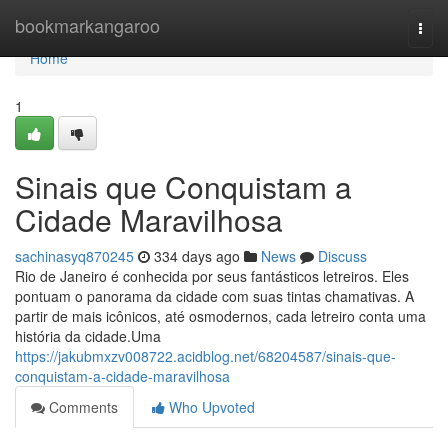
Home
bookmarkangaroo
Togg
navi
Home
1
Sinais que Conquistam a
Cidade Maravilhosa
sachinasyq870245
334 days ago
News
Discuss
Rio de Janeiro é conhecida por seus fantásticos letreiros. Eles
pontuam o panorama da cidade com suas tintas chamativas. A
partir de mais icônicos, até osmodernos, cada letreiro conta uma
história da cidade.Uma
https://jakubmxzv008722.acidblog.net/68204587/sinais-que-
conquistam-a-cidade-maravilhosa
Comments
Who Upvoted