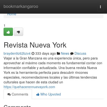
Home
bookmarkangaroo
Togg
navi
Home
1
Revista Nueva York
brayden9z62bzv4
333 days ago
News
Discuss
Viajar a la Gran Manzana es una experiencia única, pero para
aprovechar al máximo cada momento es fundamental contar con
información confiable y actualizada. Una buena revista Nueva
York es la herramienta perfecta para descubrir rincones
especiales, recomendaciones locales y las últimas tendencias
culturales que hacen de esta ciudad un
https://quehacerennuevayork.com
Comments
Who Upvoted
Comments