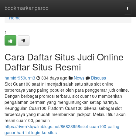
Home
bookmarkangaroo
Togg
navi
Home
1
Cara Daftar Situs Judi Online
Daftar Situs Resmi
hamidr959urm3
334 days ago
News
Discuss
Slot Cuan100 saat ini menjadi salah satu situs slot online
terpercaya yang paling populer oleh para penggemar judi online.
Dengan berbagai promosi terbaru, slot cuan100 memberikan
pengalaman bermain yang menguntungkan setiap harinya.
Keunggulan Cuan100 Platform Cuan100 dikenal sebagai slot
terpercaya yang mudah memberikan jackpot. Melalui fitur akun
resmi cuan100, pemain
https://riverrkfqw.imblogs.net/86823958/slot-cuan100-paling-
gacor-hari-ini-login-ke-situs