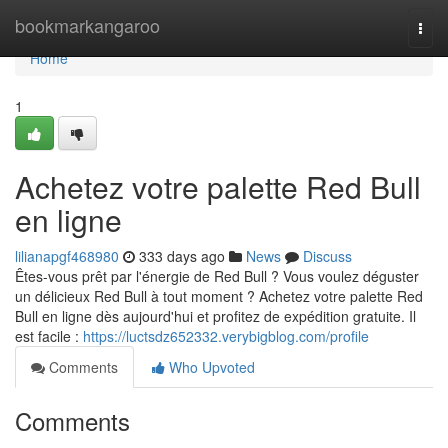
Home
bookmarkangaroo
Togg
navi
Home
1
Achetez votre palette Red Bull
en ligne
lilianapgf468980
333 days ago
News
Discuss
Êtes-vous prêt par l'énergie de Red Bull ? Vous voulez déguster
un délicieux Red Bull à tout moment ? Achetez votre palette Red
Bull en ligne dès aujourd'hui et profitez de expédition gratuite. Il
est facile :
https://luctsdz652332.verybigblog.com/profile
Comments
Who Upvoted
Comments