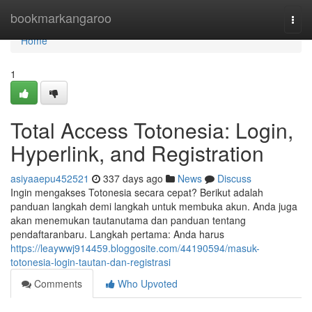
Home
bookmarkangaroo
Togg
navi
Home
1
Total Access Totonesia: Login,
Hyperlink, and Registration
asiyaaepu452521
337 days ago
News
Discuss
Ingin mengakses Totonesia secara cepat? Berikut adalah
panduan langkah demi langkah untuk membuka akun. Anda juga
akan menemukan tautanutama dan panduan tentang
pendaftaranbaru. Langkah pertama: Anda harus
https://leaywwj914459.bloggosite.com/44190594/masuk-
totonesia-login-tautan-dan-registrasi
Comments
Who Upvoted