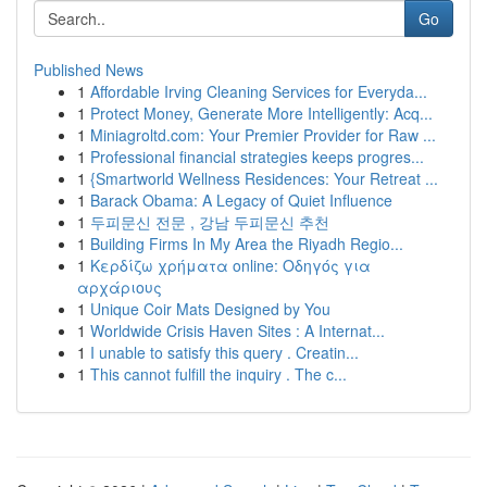
Go
Published News
1
Affordable Irving Cleaning Services for Everyda...
1
Protect Money, Generate More Intelligently: Acq...
1
Miniagroltd.com: Your Premier Provider for Raw ...
1
Professional financial strategies keeps progres...
1
{Smartworld Wellness Residences: Your Retreat ...
1
Barack Obama: A Legacy of Quiet Influence
1
두피문신 전문 , 강남 두피문신 추천
1
Building Firms In My Area the Riyadh Regio...
1
Κερδίζω χρήματα online: Οδηγός για
αρχάριους
1
Unique Coir Mats Designed by You
1
Worldwide Crisis Haven Sites : A Internat...
1
I unable to satisfy this query . Creatin...
1
This cannot fulfill the inquiry . The c...